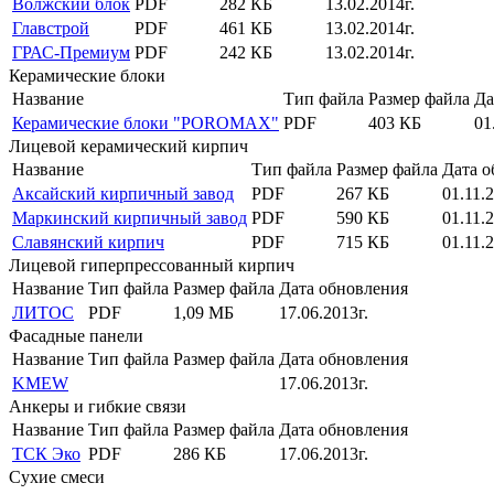
Волжский блок
PDF
282 КБ
13.02.2014г.
Главстрой
PDF
461 КБ
13.02.2014г.
ГРАС-Премиум
PDF
242 КБ
13.02.2014г.
Керамические блоки
Название
Тип файла
Размер файла
Да
Керамические блоки "POROMAX"
PDF
403 КБ
01
Лицевой керамический кирпич
Название
Тип файла
Размер файла
Дата о
Аксайский кирпичный завод
PDF
267 КБ
01.11.2
Маркинский кирпичный завод
PDF
590 КБ
01.11.2
Славянский кирпич
PDF
715 КБ
01.11.2
Лицевой гиперпрессованный кирпич
Название
Тип файла
Размер файла
Дата обновления
ЛИТОС
PDF
1,09 МБ
17.06.2013г.
Фасадные панели
Название
Тип файла
Размер файла
Дата обновления
KMEW
17.06.2013г.
Анкеры и гибкие связи
Название
Тип файла
Размер файла
Дата обновления
ТСК Эко
PDF
286 КБ
17.06.2013г.
Сухие смеси