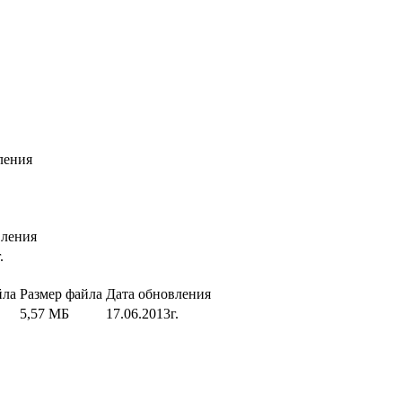
ления
вления
.
йла
Размер файла
Дата обновления
5,57 МБ
17.06.2013г.